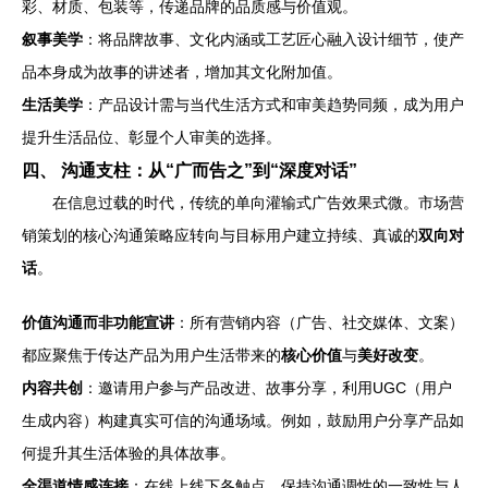
彩、材质、包装等，传递品牌的品质感与价值观。
叙事美学
：将品牌故事、文化内涵或工艺匠心融入设计细节，使产
品本身成为故事的讲述者，增加其文化附加值。
生活美学
：产品设计需与当代生活方式和审美趋势同频，成为用户
提升生活品位、彰显个人审美的选择。
四、 沟通支柱：从“广而告之”到“深度对话”
在信息过载的时代，传统的单向灌输式广告效果式微。市场营
销策划的核心沟通策略应转向与目标用户建立持续、真诚的
双向对
话
。
价值沟通而非功能宣讲
：所有营销内容（广告、社交媒体、文案）
都应聚焦于传达产品为用户生活带来的
核心价值
与
美好改变
。
内容共创
：邀请用户参与产品改进、故事分享，利用UGC（用户
生成内容）构建真实可信的沟通场域。例如，鼓励用户分享产品如
何提升其生活体验的具体故事。
全渠道情感连接
：在线上线下各触点，保持沟通调性的一致性与人